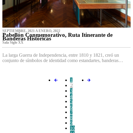
SEPTIEMBRE, 2021 A ENERO, 2022
Pabellón Conmemorativo, Ruta Itinerante de
Banderas Históricas
Sala Siglo XX
La larga Guerra de Independencia, entre 1810 y 1821, creó un
conjunto de símbolos de identidad como estandartes, banderas…
1
2
3
4
5
6
7
8
9
10