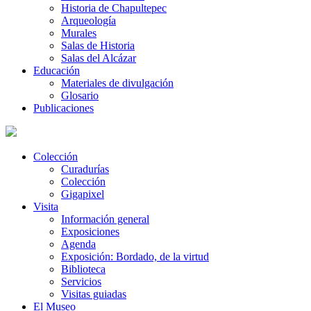
Historia de Chapultepec
Arqueología
Murales
Salas de Historia
Salas del Alcázar
Educación
Materiales de divulgación
Glosario
Publicaciones
Colección
Curadurías
Colección
Gigapixel
Visita
Información general
Exposiciones
Agenda
Exposición: Bordado, de la virtud
Biblioteca
Servicios
Visitas guiadas
El Museo