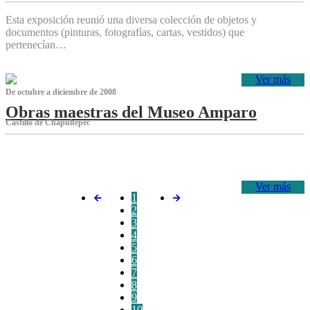
Esta exposición reunió una diversa colección de objetos y
documentos (pinturas, fotografías, cartas, vestidos) que
pertenecían…
Ver más
De octubre a diciembre de 2008
Obras maestras del Museo Amparo
Castillo de Chapultepec
‌
Ver más
1
2
3
4
5
6
7
8
9
10