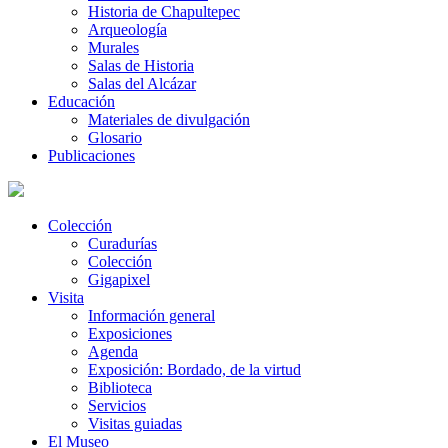
Historia de Chapultepec
Arqueología
Murales
Salas de Historia
Salas del Alcázar
Educación
Materiales de divulgación
Glosario
Publicaciones
Colección
Curadurías
Colección
Gigapixel
Visita
Información general
Exposiciones
Agenda
Exposición: Bordado, de la virtud
Biblioteca
Servicios
Visitas guiadas
El Museo