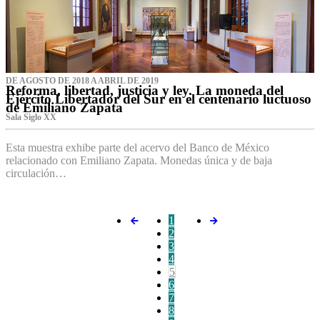
DE AGOSTO DE 2018 A ABRIL DE 2019
Reforma, libertad, justicia y ley. La moneda del
Ejército Libertador del Sur en el centenario luctuoso
de Emiliano Zapata
Sala Siglo XX
Esta muestra exhibe parte del acervo del Banco de México
relacionado con Emiliano Zapata. Monedas única y de baja
circulación…
1
2
3
4
5
6
7
8