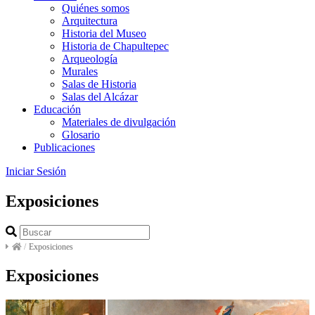
Quiénes somos
Arquitectura
Historia del Museo
Historia de Chapultepec
Arqueología
Murales
Salas de Historia
Salas del Alcázar
Educación
Materiales de divulgación
Glosario
Publicaciones
Iniciar Sesión
Exposiciones
/
Exposiciones
Exposiciones