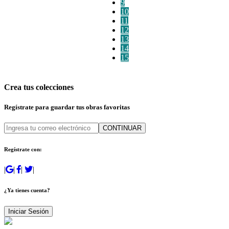
9
10
11
12
13
14
15
Crea tus colecciones
Regístrate para guardar tus obras favoritas
CONTINUAR
Regístrate con:
|
|
|
|
¿Ya tienes cuenta?
Iniciar Sesión