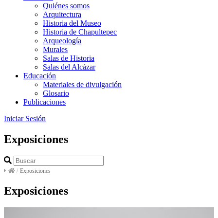
Quiénes somos
Arquitectura
Historia del Museo
Historia de Chapultepec
Arqueología
Murales
Salas de Historia
Salas del Alcázar
Educación
Materiales de divulgación
Glosario
Publicaciones
Iniciar Sesión
Exposiciones
/
Exposiciones
Exposiciones