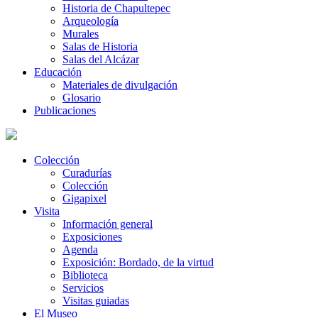
Historia de Chapultepec
Arqueología
Murales
Salas de Historia
Salas del Alcázar
Educación
Materiales de divulgación
Glosario
Publicaciones
Colección
Curadurías
Colección
Gigapixel
Visita
Información general
Exposiciones
Agenda
Exposición: Bordado, de la virtud
Biblioteca
Servicios
Visitas guiadas
El Museo