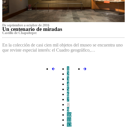
De septiembre a octubre de 2016
Un centenario de miradas
Castillo de Chapultepec
En la colección de casi cien mil objetos del museo se encuentra uno
que reviste especial interés: el Cuadro geográfico,…
1
2
3
4
5
6
7
8
9
10
11
12