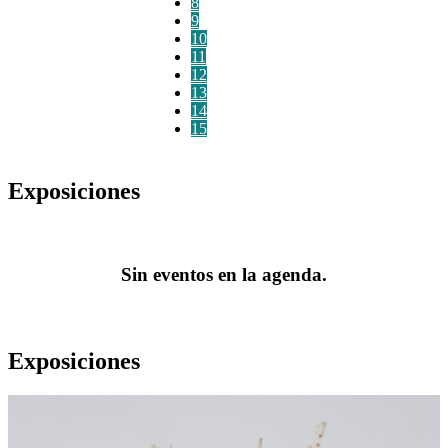
8
9
10
11
12
13
14
15
Exposiciones
Sin eventos en la agenda.
Exposiciones