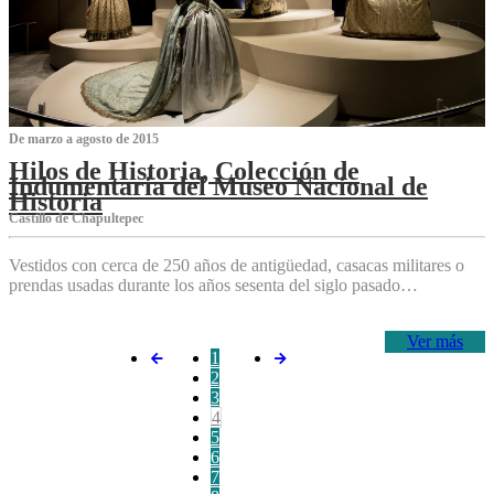
De marzo a agosto de 2015
Hilos de Historia, Colección de
Indumentaria del Museo Nacional de
Historia
Castillo de Chapultepec
Vestidos con cerca de 250 años de antigüedad, casacas militares o
prendas usadas durante los años sesenta del siglo pasado…
Ver más
1
2
3
4
5
6
7