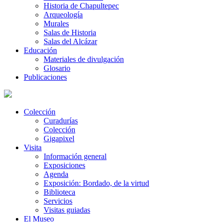
Historia de Chapultepec
Arqueología
Murales
Salas de Historia
Salas del Alcázar
Educación
Materiales de divulgación
Glosario
Publicaciones
Colección
Curadurías
Colección
Gigapixel
Visita
Información general
Exposiciones
Agenda
Exposición: Bordado, de la virtud
Biblioteca
Servicios
Visitas guiadas
El Museo