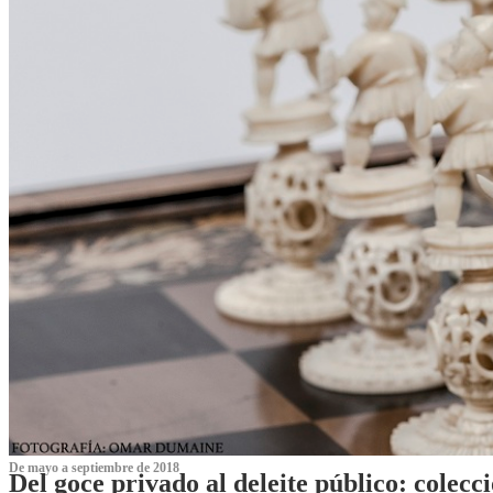
De mayo a septiembre de 2018
Del goce privado al deleite público: cole