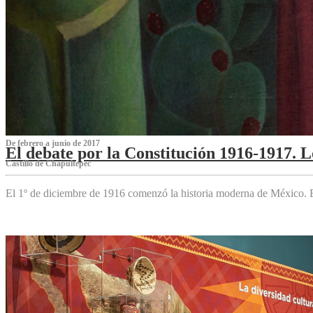
De febrero a junio de 2017
El debate por la Constitución 1916-1917. 
Castillo de Chapultepec
El 1º de diciembre de 1916 comenzó la historia moderna de México. Es