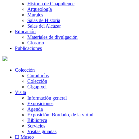
Historia de Chapultepec
Arqueología
Murales
Salas de Historia
Salas del Alcázar
Educación
Materiales de divulgación
Glosario
Publicaciones
Colección
Curadurías
Colección
Gigapixel
Visita
Información general
Exposiciones
Agenda
Exposición: Bordado, de la virtud
Biblioteca
Servicios
Visitas guiadas
El Museo