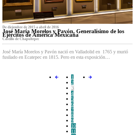
De diciembre de 2015 a abril de 2016
José María Morelos y Pavón, Generalísimo de los
Ejércitos de América Mexicana
C‌astillo de Chapultepec
José María Morelos y Pavón nació en Valladolid en 1765 y murió
fusilado en Ecatepec en 1815. Pero en esta exposición…
1
2
3
4
5
6
7
8
9
10
11