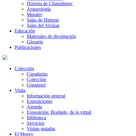
Historia de Chapultepec
Arqueología
Murales
Salas de Historia
Salas del Alcázar
Educación
Materiales de divulgación
Glosario
Publicaciones
Colección
Curadurías
Colección
Gigapixel
Visita
Información general
Exposiciones
Agenda
Exposición: Bordado, de la virtud
Biblioteca
Servicios
Visitas guiadas
El Museo