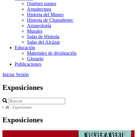
Quiénes somos
Arquitectura
Historia del Museo
Historia de Chapultepec
Arqueología
Murales
Salas de Historia
Salas del Alcázar
Educación
Materiales de divulgación
Glosario
Publicaciones
Iniciar Sesión
Exposiciones
/
Exposiciones
Exposiciones