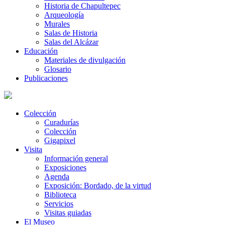
Historia de Chapultepec
Arqueología
Murales
Salas de Historia
Salas del Alcázar
Educación
Materiales de divulgación
Glosario
Publicaciones
Colección
Curadurías
Colección
Gigapixel
Visita
Información general
Exposiciones
Agenda
Exposición: Bordado, de la virtud
Biblioteca
Servicios
Visitas guiadas
El Museo