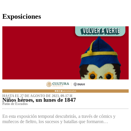
Exposiciones
HASTA EL 27 DE AGOSTO DE 2023, 09-17 H
Niños héroes, un lunes de 1847
Patio de Escudos
En esta exposición temporal descubrirás, a través de cómics y
muñecos de fieltro, los sucesos y batallas que formaron…