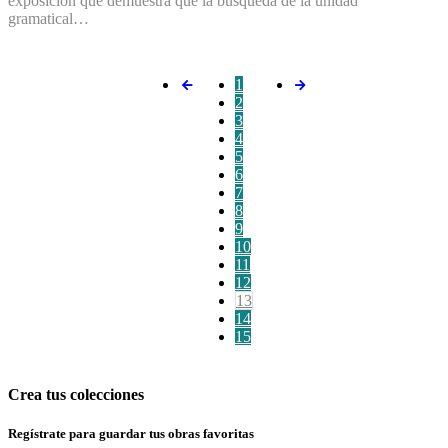
exposición que demuestra que la búsqueda de la unidad
gramatical…
1
2
3
4
5
6
7
8
9
10
11
12
13
14
15
Crea tus colecciones
Regístrate para guardar tus obras favoritas