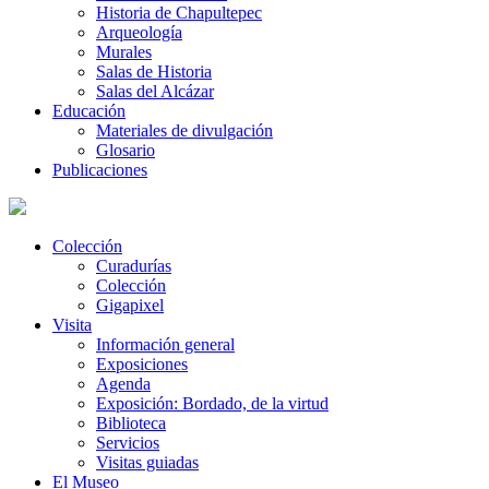
Historia de Chapultepec
Arqueología
Murales
Salas de Historia
Salas del Alcázar
Educación
Materiales de divulgación
Glosario
Publicaciones
Colección
Curadurías
Colección
Gigapixel
Visita
Información general
Exposiciones
Agenda
Exposición: Bordado, de la virtud
Biblioteca
Servicios
Visitas guiadas
El Museo