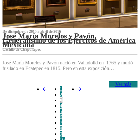
De diciembre de 2015 a abril de 2016
José María Morelos y Pavón,
Generalísimo de los Ejércitos de América
Mexicana
C‌astillo de Chapultepec
José María Morelos y Pavón nació en Valladolid en 1765 y murió
fusilado en Ecatepec en 1815. Pero en esta exposición…
Ver más
1
2
3
4
5
6
7
8
9
10