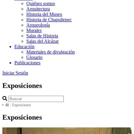
Quiénes somos
Arquitectura
Historia del Museo
Historia de Chapultepec
Arqueología
Murales
Salas de Historia
Salas del Alcázar
Educación
Materiales de divulgación
Glosario
Publicaciones
Iniciar Sesión
Exposiciones
/
Exposiciones
Exposiciones