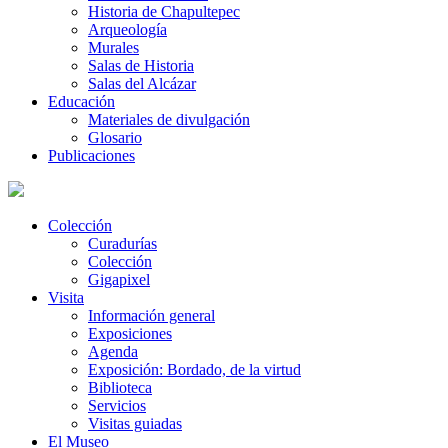
Historia de Chapultepec
Arqueología
Murales
Salas de Historia
Salas del Alcázar
Educación
Materiales de divulgación
Glosario
Publicaciones
Colección
Curadurías
Colección
Gigapixel
Visita
Información general
Exposiciones
Agenda
Exposición: Bordado, de la virtud
Biblioteca
Servicios
Visitas guiadas
El Museo