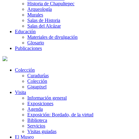
Historia de Chapultepec
Arqueología
Murales
Salas de Historia
Salas del Alcázar
Educación
Materiales de divulgación
Glosario
Publicaciones
Colección
Curadurías
Colección
Gigapixel
Visita
Información general
Exposiciones
Agenda
Exposición: Bordado, de la virtud
Biblioteca
Servicios
Visitas guiadas
El Museo