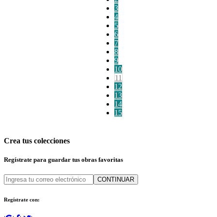
3
4
5
6
7
8
9
10
11
12
13
14
15
Crea tus colecciones
Regístrate para guardar tus obras favoritas
CONTINUAR
Regístrate con: