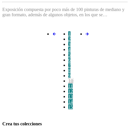
Exposición compuesta por poco más de 100 pinturas de mediano y
gran formato, además de algunos objetos, en los que se…
1
2
3
4
5
6
7
8
9
10
11
12
13
14
15
Crea tus colecciones