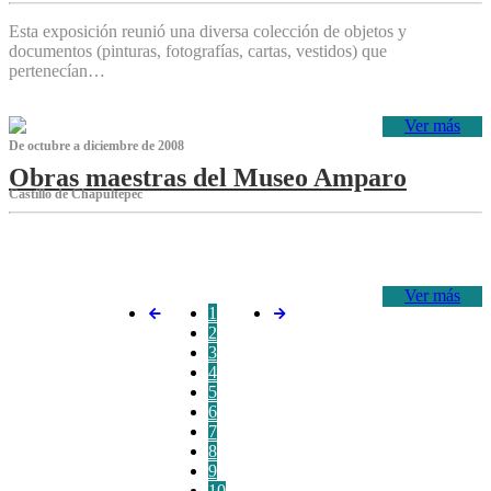
Esta exposición reunió una diversa colección de objetos y
documentos (pinturas, fotografías, cartas, vestidos) que
pertenecían…
Ver más
De octubre a diciembre de 2008
Obras maestras del Museo Amparo
Castillo de Chapultepec
‌
Ver más
1
2
3
4
5
6
7
8
9
10