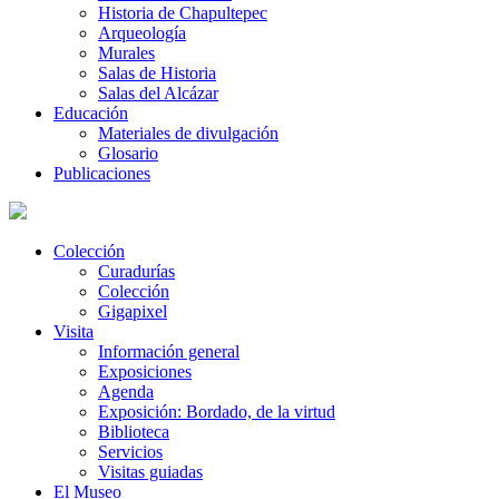
Historia de Chapultepec
Arqueología
Murales
Salas de Historia
Salas del Alcázar
Educación
Materiales de divulgación
Glosario
Publicaciones
Colección
Curadurías
Colección
Gigapixel
Visita
Información general
Exposiciones
Agenda
Exposición: Bordado, de la virtud
Biblioteca
Servicios
Visitas guiadas
El Museo