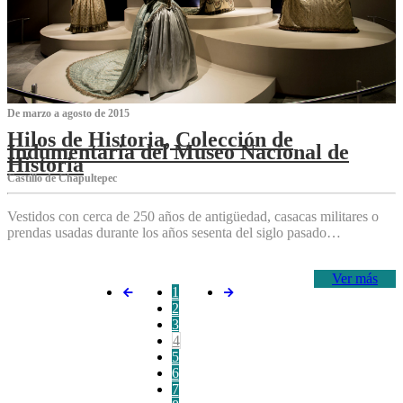
De marzo a agosto de 2015
Hilos de Historia, Colección de
Indumentaria del Museo Nacional de
Historia
Castillo de Chapultepec
Vestidos con cerca de 250 años de antigüedad, casacas militares o
prendas usadas durante los años sesenta del siglo pasado…
Ver más
1
2
3
4
5
6
7