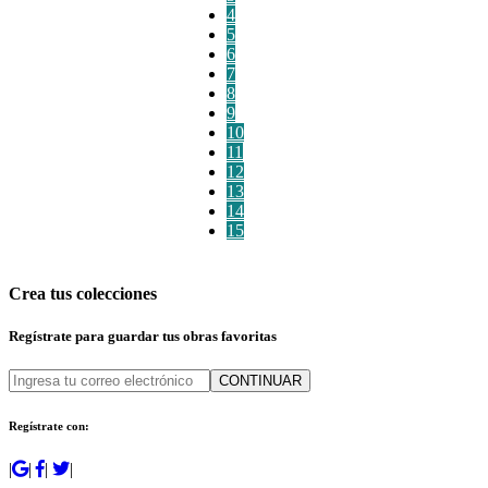
4
5
6
7
8
9
10
11
12
13
14
15
Crea tus colecciones
Regístrate para guardar tus obras favoritas
CONTINUAR
Regístrate con:
|
|
|
|