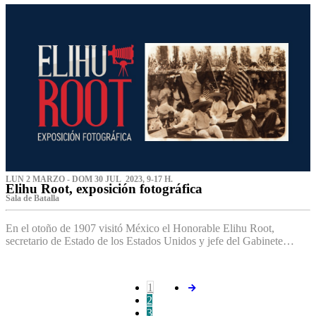
LUN 2 MARZO - DOM 30 JUL 2023, 9-17 H.
Elihu Root, exposición fotográfica
Sala de Batalla
En el otoño de 1907 visitó México el Honorable Elihu Root,
secretario de Estado de los Estados Unidos y jefe del Gabinete…
1
2
3