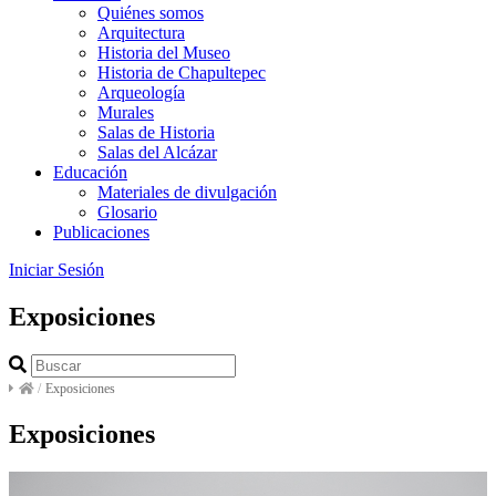
Quiénes somos
Arquitectura
Historia del Museo
Historia de Chapultepec
Arqueología
Murales
Salas de Historia
Salas del Alcázar
Educación
Materiales de divulgación
Glosario
Publicaciones
Iniciar Sesión
Exposiciones
/
Exposiciones
Exposiciones