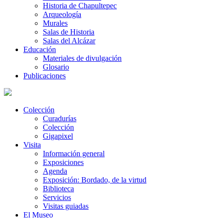
Historia de Chapultepec
Arqueología
Murales
Salas de Historia
Salas del Alcázar
Educación
Materiales de divulgación
Glosario
Publicaciones
Colección
Curadurías
Colección
Gigapixel
Visita
Información general
Exposiciones
Agenda
Exposición: Bordado, de la virtud
Biblioteca
Servicios
Visitas guiadas
El Museo