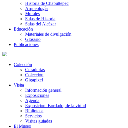
Historia de Chapultepec
Arqueología
Murales
Salas de Historia
Salas del Alcázar
Educación
Materiales de divulgación
Glosario
Publicaciones
Colección
Curadurías
Colección
Gigapixel
Visita
Información general
Exposiciones
Agenda
Exposición: Bordado, de la virtud
Biblioteca
Servicios
Visitas guiadas
El Museo