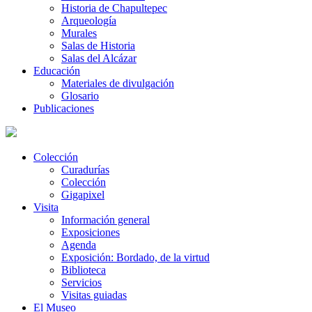
Historia de Chapultepec
Arqueología
Murales
Salas de Historia
Salas del Alcázar
Educación
Materiales de divulgación
Glosario
Publicaciones
Colección
Curadurías
Colección
Gigapixel
Visita
Información general
Exposiciones
Agenda
Exposición: Bordado, de la virtud
Biblioteca
Servicios
Visitas guiadas
El Museo