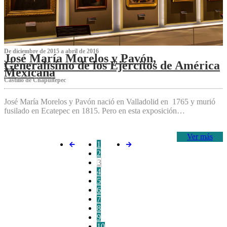
De diciembre de 2015 a abril de 2016
José María Morelos y Pavón,
Generalísimo de los Ejércitos de América
Mexicana
C‌astillo de Chapultepec
José María Morelos y Pavón nació en Valladolid en 1765 y murió
fusilado en Ecatepec en 1815. Pero en esta exposición…
Ver más
1
2
3
4
5
6
7
8
9
10