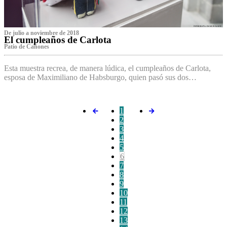
De julio a noviembre de 2018
El cumpleaños de Carlota
Patio de Cañones
Esta muestra recrea, de manera lúdica, el cumpleaños de Carlota,
esposa de Maximiliano de Habsburgo, quien pasó sus dos…
1
2
3
4
5
6
7
8
9
10
11
12
13