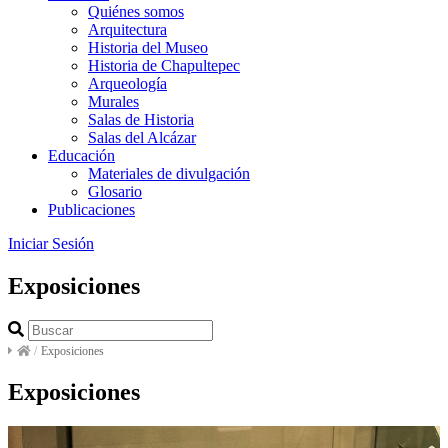
Quiénes somos
Arquitectura
Historia del Museo
Historia de Chapultepec
Arqueología
Murales
Salas de Historia
Salas del Alcázar
Educación
Materiales de divulgación
Glosario
Publicaciones
Iniciar Sesión
Exposiciones
/
Exposiciones
Exposiciones