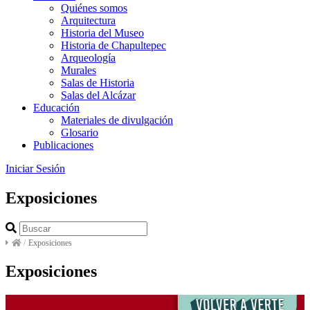
Quiénes somos
Arquitectura
Historia del Museo
Historia de Chapultepec
Arqueología
Murales
Salas de Historia
Salas del Alcázar
Educación
Materiales de divulgación
Glosario
Publicaciones
Iniciar Sesión
Exposiciones
/
Exposiciones
Exposiciones