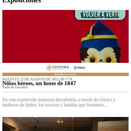
HASTA EL 27 DE AGOSTO DE 2023, 09-17 H
Niños héroes, un lunes de 1847
Patio de Escudos
En esta exposición temporal descubrirás, a través de cómics y
muñecos de fieltro, los sucesos y batallas que formaron…