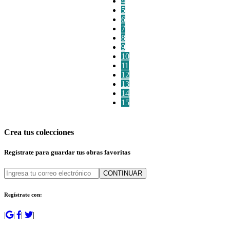
4
5
6
7
8
9
10
11
12
13
14
15
Crea tus colecciones
Regístrate para guardar tus obras favoritas
CONTINUAR
Regístrate con:
|
|
|
|