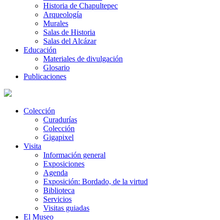
Historia de Chapultepec
Arqueología
Murales
Salas de Historia
Salas del Alcázar
Educación
Materiales de divulgación
Glosario
Publicaciones
Colección
Curadurías
Colección
Gigapixel
Visita
Información general
Exposiciones
Agenda
Exposición: Bordado, de la virtud
Biblioteca
Servicios
Visitas guiadas
El Museo