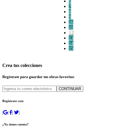
6
7
8
9
10
11
12
13
14
15
Crea tus colecciones
Regístrate para guardar tus obras favoritas
CONTINUAR
Regístrate con:
|
|
|
|
¿Ya tienes cuenta?