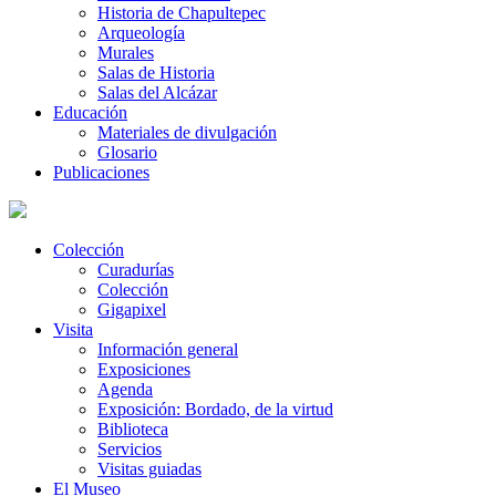
Historia de Chapultepec
Arqueología
Murales
Salas de Historia
Salas del Alcázar
Educación
Materiales de divulgación
Glosario
Publicaciones
Colección
Curadurías
Colección
Gigapixel
Visita
Información general
Exposiciones
Agenda
Exposición: Bordado, de la virtud
Biblioteca
Servicios
Visitas guiadas
El Museo