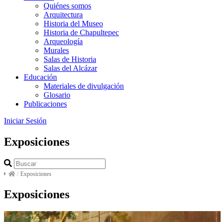
Quiénes somos
Arquitectura
Historia del Museo
Historia de Chapultepec
Arqueología
Murales
Salas de Historia
Salas del Alcázar
Educación
Materiales de divulgación
Glosario
Publicaciones
Iniciar Sesión
Exposiciones
/
Exposiciones
Exposiciones