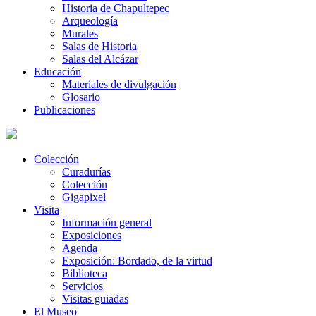
Historia de Chapultepec
Arqueología
Murales
Salas de Historia
Salas del Alcázar
Educación
Materiales de divulgación
Glosario
Publicaciones
Colección
Curadurías
Colección
Gigapixel
Visita
Información general
Exposiciones
Agenda
Exposición: Bordado, de la virtud
Biblioteca
Servicios
Visitas guiadas
El Museo