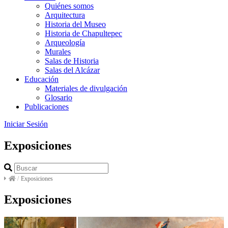
Quiénes somos
Arquitectura
Historia del Museo
Historia de Chapultepec
Arqueología
Murales
Salas de Historia
Salas del Alcázar
Educación
Materiales de divulgación
Glosario
Publicaciones
Iniciar Sesión
Exposiciones
/
Exposiciones
Exposiciones