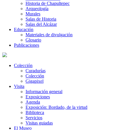
Historia de Chapultepec
Arqueología
Murales
Salas de Historia
Salas del Alcázar
Educación
Materiales de divulgación
Glosario
Publicaciones
Colección
Curadurías
Colección
Gigapixel
Visita
Información general
Exposiciones
Agenda
Exposición: Bordado, de la virtud
Biblioteca
Servicios
Visitas guiadas
El Museo