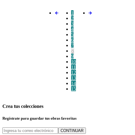
1
2
3
4
5
6
7
8
9
10
11
12
13
14
15
Crea tus colecciones
Regístrate para guardar tus obras favoritas
CONTINUAR