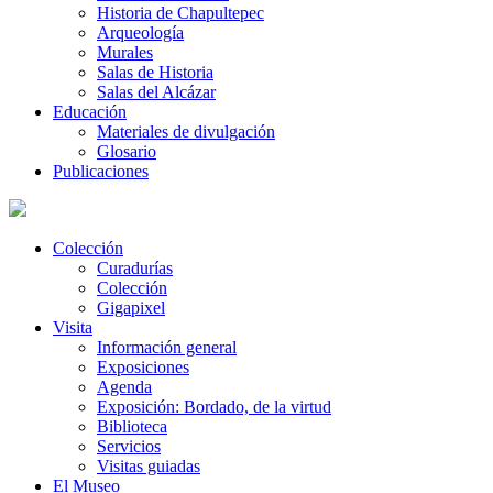
Historia de Chapultepec
Arqueología
Murales
Salas de Historia
Salas del Alcázar
Educación
Materiales de divulgación
Glosario
Publicaciones
Colección
Curadurías
Colección
Gigapixel
Visita
Información general
Exposiciones
Agenda
Exposición: Bordado, de la virtud
Biblioteca
Servicios
Visitas guiadas
El Museo