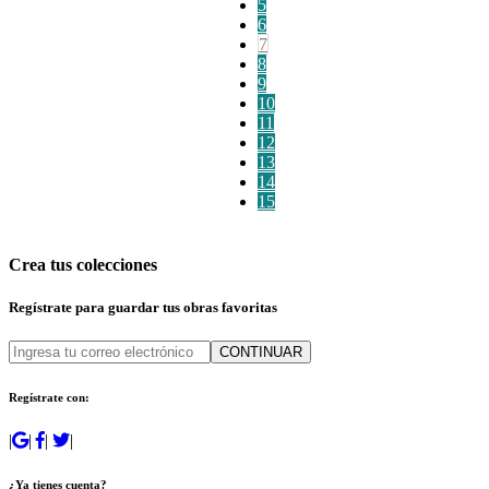
5
6
7
8
9
10
11
12
13
14
15
Crea tus colecciones
Regístrate para guardar tus obras favoritas
CONTINUAR
Regístrate con:
|
|
|
|
¿Ya tienes cuenta?