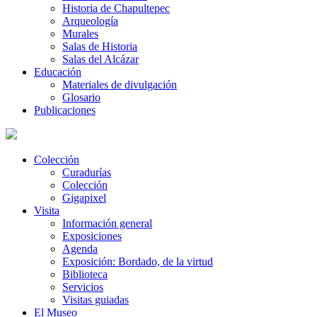
Historia de Chapultepec
Arqueología
Murales
Salas de Historia
Salas del Alcázar
Educación
Materiales de divulgación
Glosario
Publicaciones
Colección
Curadurías
Colección
Gigapixel
Visita
Información general
Exposiciones
Agenda
Exposición: Bordado, de la virtud
Biblioteca
Servicios
Visitas guiadas
El Museo