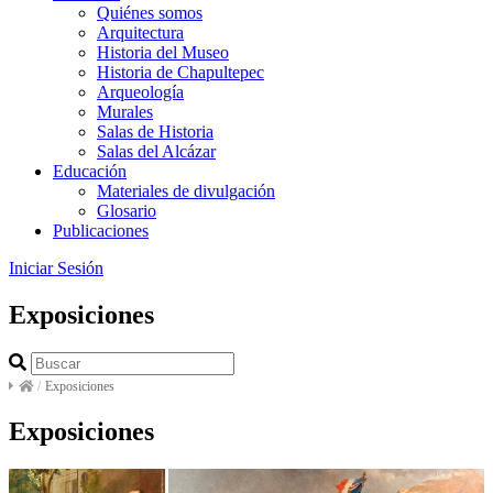
Quiénes somos
Arquitectura
Historia del Museo
Historia de Chapultepec
Arqueología
Murales
Salas de Historia
Salas del Alcázar
Educación
Materiales de divulgación
Glosario
Publicaciones
Iniciar Sesión
Exposiciones
/
Exposiciones
Exposiciones