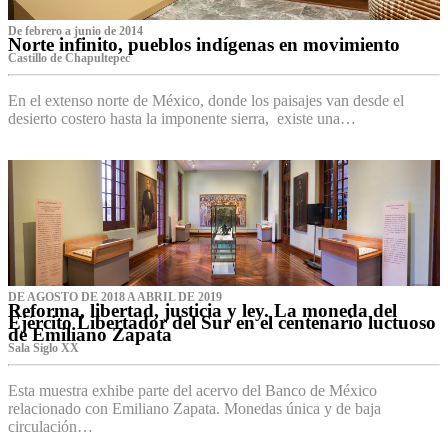
De febrero a junio de 2014
Norte infinito, pueblos indígenas en movimiento
Castillo de Chapultepec
En el extenso norte de México, donde los paisajes van desde el
desierto costero hasta la imponente sierra, existe una…
DE AGOSTO DE 2018 A ABRIL DE 2019
Reforma, libertad, justicia y ley. La moneda del
Ejército Libertador del Sur en el centenario luctuoso
de Emiliano Zapata
Sala Siglo XX
Esta muestra exhibe parte del acervo del Banco de México
relacionado con Emiliano Zapata. Monedas única y de baja
circulación…