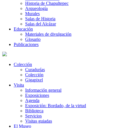
Historia de Chapultepec
Arqueología
Murales
Salas de Historia
Salas del Alcázar
Educación
Materiales de divulgación
Glosario
Publicaciones
Colección
Curadurías
Colección
Gigapixel
Visita
Información general
Exposiciones
Agenda
Exposición: Bordado, de la virtud
Biblioteca
Servicios
Visitas guiadas
El Museo