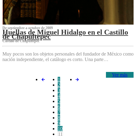
De septiembre a octubre de 2009
Huellas de Miguel Hidalgo en el Castillo
de Chapultepec
Castillo de Chapultepec
Muy pocos son los objetos personales del fundador de México como
nación independiente, el catálogo es corto. Una parte…
Ver más
1
2
3
4
5
6
7
8
9
10
11