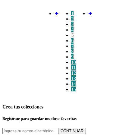
1
2
3
4
5
6
7
8
9
10
11
12
13
14
15
Crea tus colecciones
Regístrate para guardar tus obras favoritas
CONTINUAR