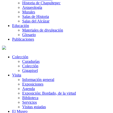
Historia de Chapultepec
Arqueología
Murales
Salas de Historia
Salas del Alcázar
Educación
Materiales de divulgación
Glosario
Publicaciones
Colección
Curadurías
Colección
Gigapixel
Visita
Información general
Exposiciones
Agenda
Exposición: Bordado, de la virtud
Biblioteca
Servicios
Visitas guiadas
El Museo