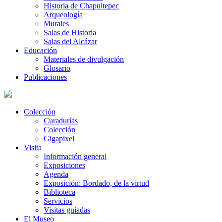
Historia de Chapultepec
Arqueología
Murales
Salas de Historia
Salas del Alcázar
Educación
Materiales de divulgación
Glosario
Publicaciones
Colección
Curadurías
Colección
Gigapixel
Visita
Información general
Exposiciones
Agenda
Exposición: Bordado, de la virtud
Biblioteca
Servicios
Visitas guiadas
El Museo