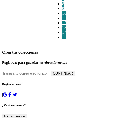
8
9
10
11
12
13
14
15
Crea tus colecciones
Regístrate para guardar tus obras favoritas
CONTINUAR
Regístrate con:
|
|
|
|
¿Ya tienes cuenta?
Iniciar Sesión