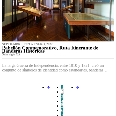
SEPTIEMBRE, 2021 A ENERO, 2022
Pabellón Conmemorativo, Ruta Itinerante de
Banderas Históricas
Sala Siglo XX
La larga Guerra de Independencia, entre 1810 y 1821, creó un
conjunto de símbolos de identidad como estandartes, banderas…
1
2
3
4
5
6
7