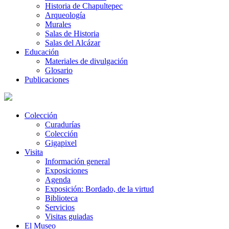
Historia de Chapultepec
Arqueología
Murales
Salas de Historia
Salas del Alcázar
Educación
Materiales de divulgación
Glosario
Publicaciones
Colección
Curadurías
Colección
Gigapixel
Visita
Información general
Exposiciones
Agenda
Exposición: Bordado, de la virtud
Biblioteca
Servicios
Visitas guiadas
El Museo