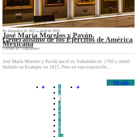
De diciembre de 2015 a abril de 2016
José María Morelos y Pavón,
Generalísimo de los Ejércitos de América
Mexicana
C‌astillo de Chapultepec
José María Morelos y Pavón nació en Valladolid en 1765 y murió
fusilado en Ecatepec en 1815. Pero en esta exposición…
Ver más
1
2
3
4
5
6
7
8
9
10