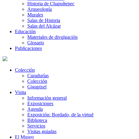
Historia de Chapultepec
Arqueología
Murales
Salas de Historia
Salas del Alcázar
Educación
Materiales de divulgación
Glosario
Publicaciones
Colección
Curadurías
Colección
Gigapixel
Visita
Información general
Exposiciones
Agenda
Exposición: Bordado, de la virtud
Biblioteca
Servicios
Visitas guiadas
El Museo