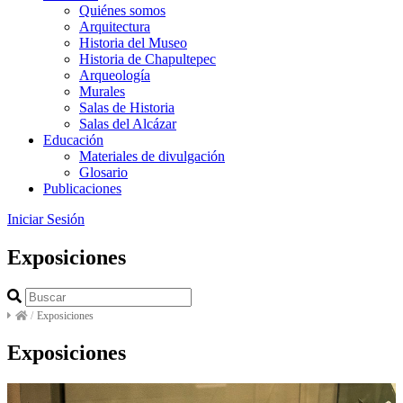
Quiénes somos
Arquitectura
Historia del Museo
Historia de Chapultepec
Arqueología
Murales
Salas de Historia
Salas del Alcázar
Educación
Materiales de divulgación
Glosario
Publicaciones
Iniciar Sesión
Exposiciones
/
Exposiciones
Exposiciones