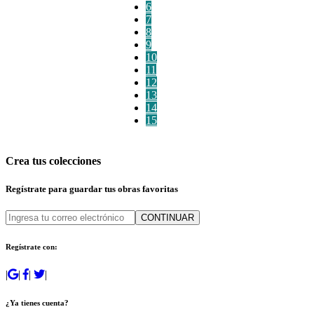
6
7
8
9
10
11
12
13
14
15
Crea tus colecciones
Regístrate para guardar tus obras favoritas
CONTINUAR
Regístrate con:
|
|
|
|
¿Ya tienes cuenta?