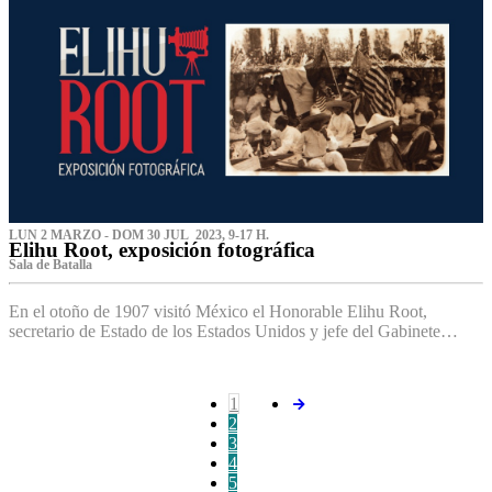
LUN 2 MARZO - DOM 30 JUL 2023, 9-17 H.
Elihu Root, exposición fotográfica
Sala de Batalla
En el otoño de 1907 visitó México el Honorable Elihu Root,
secretario de Estado de los Estados Unidos y jefe del Gabinete…
1
2
3
4
5