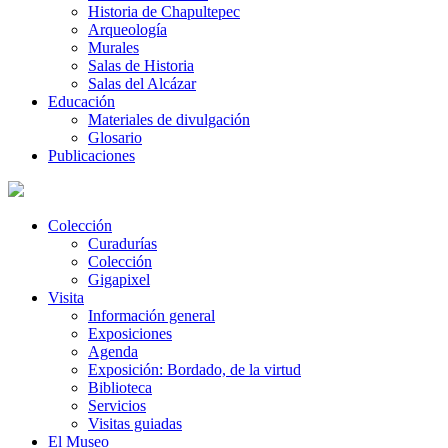
Historia de Chapultepec
Arqueología
Murales
Salas de Historia
Salas del Alcázar
Educación
Materiales de divulgación
Glosario
Publicaciones
Colección
Curadurías
Colección
Gigapixel
Visita
Información general
Exposiciones
Agenda
Exposición: Bordado, de la virtud
Biblioteca
Servicios
Visitas guiadas
El Museo