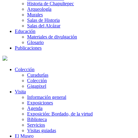
Historia de Chapultepec
Arqueología
Murales
Salas de Historia
Salas del Alcázar
Educación
Materiales de divulgación
Glosario
Publicaciones
Colección
Curadurías
Colección
Gigapixel
Visita
Información general
Exposiciones
Agenda
Exposición: Bordado, de la virtud
Biblioteca
Servicios
Visitas guiadas
El Museo