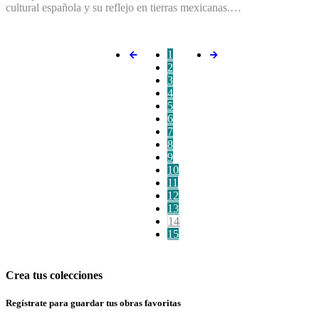
cultural española y su reflejo en tierras mexicanas.…
1
2
3
4
5
6
7
8
9
10
11
12
13
14
15
Crea tus colecciones
Regístrate para guardar tus obras favoritas