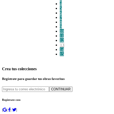
4
5
6
7
8
9
10
11
12
13
14
15
Crea tus colecciones
Regístrate para guardar tus obras favoritas
CONTINUAR
Regístrate con:
|
|
|
|