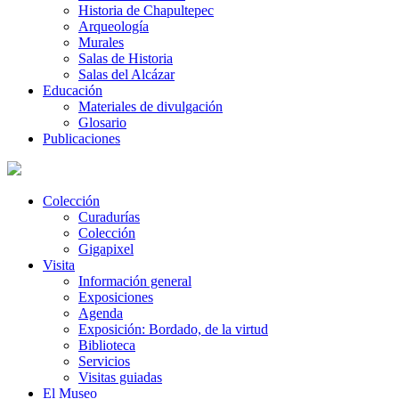
Historia de Chapultepec
Arqueología
Murales
Salas de Historia
Salas del Alcázar
Educación
Materiales de divulgación
Glosario
Publicaciones
Colección
Curadurías
Colección
Gigapixel
Visita
Información general
Exposiciones
Agenda
Exposición: Bordado, de la virtud
Biblioteca
Servicios
Visitas guiadas
El Museo