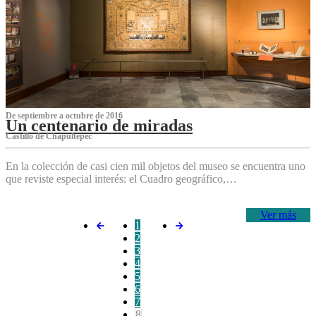
De septiembre a octubre de 2016
Un centenario de miradas
Castillo de Chapultepec
En la colección de casi cien mil objetos del museo se encuentra uno
que reviste especial interés: el Cuadro geográfico,…
Ver más
1
2
3
4
5
6
7
8