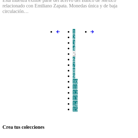
Esta muestra exhibe parte del acervo del Banco de México
relacionado con Emiliano Zapata. Monedas única y de baja
circulación…
1
2
3
4
5
6
7
8
9
10
11
12
13
14
15
Crea tus colecciones