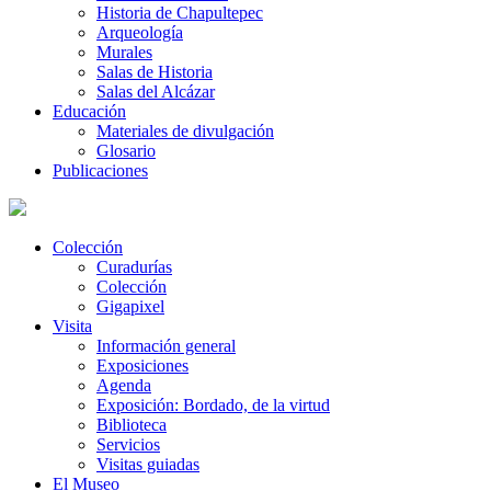
Historia de Chapultepec
Arqueología
Murales
Salas de Historia
Salas del Alcázar
Educación
Materiales de divulgación
Glosario
Publicaciones
Colección
Curadurías
Colección
Gigapixel
Visita
Información general
Exposiciones
Agenda
Exposición: Bordado, de la virtud
Biblioteca
Servicios
Visitas guiadas
El Museo