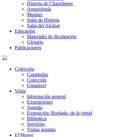
Historia de Chapultepec
Arqueología
Murales
Salas de Historia
Salas del Alcázar
Educación
Materiales de divulgación
Glosario
Publicaciones
Colección
Curadurías
Colección
Gigapixel
Visita
Información general
Exposiciones
Agenda
Exposición: Bordado, de la virtud
Biblioteca
Servicios
Visitas guiadas
El Museo