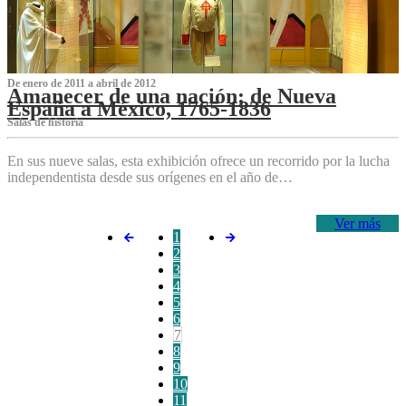
De enero de 2011 a abril de 2012
Amanecer de una nación: de Nueva
España a México, 1765-1836
Salas de historia
En sus nueve salas, esta exhibición ofrece un recorrido por la lucha
independentista desde sus orígenes en el año de…
Ver más
1
2
3
4
5
6
7
8
9
10
11