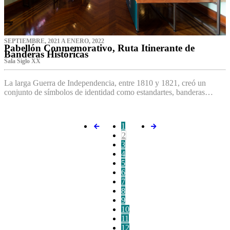
SEPTIEMBRE, 2021 A ENERO, 2022
Pabellón Conmemorativo, Ruta Itinerante de
Banderas Históricas
Sala Siglo XX
La larga Guerra de Independencia, entre 1810 y 1821, creó un
conjunto de símbolos de identidad como estandartes, banderas…
1
2
3
4
5
6
7
8
9
10
11
12