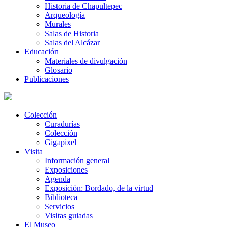
Historia de Chapultepec
Arqueología
Murales
Salas de Historia
Salas del Alcázar
Educación
Materiales de divulgación
Glosario
Publicaciones
Colección
Curadurías
Colección
Gigapixel
Visita
Información general
Exposiciones
Agenda
Exposición: Bordado, de la virtud
Biblioteca
Servicios
Visitas guiadas
El Museo