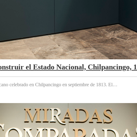
nstruir el Estado Nacional, Chilpancingo, 
cano celebrado en Chilpancingo en septiembre de 1813. El…