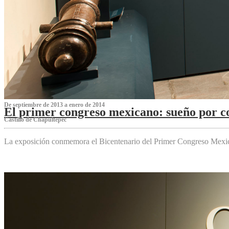
De septiembre de 2013 a enero de 2014
El primer congreso mexicano: sueño por co
Castillo de Chapultepec
La exposición conmemora el Bicentenario del Primer Congreso Mexi