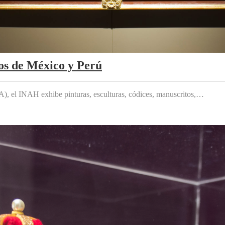
os de México y Perú
 el INAH exhibe pinturas, esculturas, códices, manuscritos,…