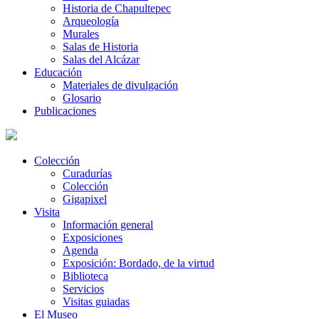
Historia de Chapultepec
Arqueología
Murales
Salas de Historia
Salas del Alcázar
Educación
Materiales de divulgación
Glosario
Publicaciones
Colección
Curadurías
Colección
Gigapixel
Visita
Información general
Exposiciones
Agenda
Exposición: Bordado, de la virtud
Biblioteca
Servicios
Visitas guiadas
El Museo