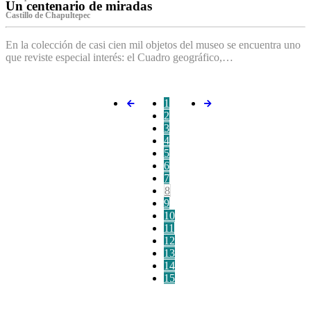
Un centenario de miradas
Castillo de Chapultepec
En la colección de casi cien mil objetos del museo se encuentra uno
que reviste especial interés: el Cuadro geográfico,…
1
2
3
4
5
6
7
8
9
10
11
12
13
14
15