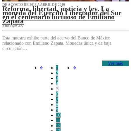
DE AGOSTO DE 2018 A ABRIL DE 2019
Reforma, libertad, justicia y ley. La
moneda del Ejército Libertador del Sur
en el centenario luctuoso de Emiliano
Zapata
Sala Siglo XX
Esta muestra exhibe parte del acervo del Banco de México
relacionado con Emiliano Zapata. Monedas única y de baja
circulación…
Ver más
1
2
3
4
5
6
7
8
9
10
11
12
13