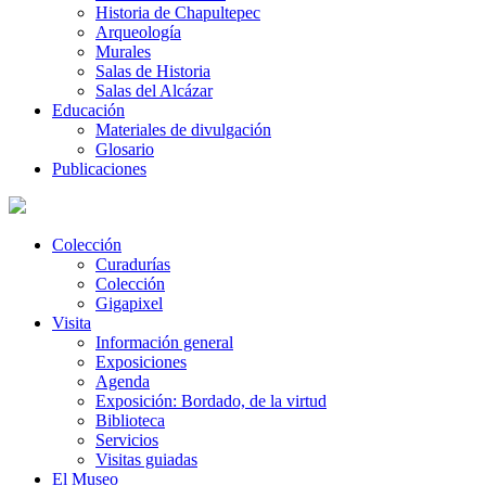
Historia de Chapultepec
Arqueología
Murales
Salas de Historia
Salas del Alcázar
Educación
Materiales de divulgación
Glosario
Publicaciones
Colección
Curadurías
Colección
Gigapixel
Visita
Información general
Exposiciones
Agenda
Exposición: Bordado, de la virtud
Biblioteca
Servicios
Visitas guiadas
El Museo