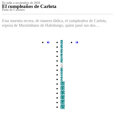
De julio a noviembre de 2018
El cumpleaños de Carlota
Patio de Cañones
Esta muestra recrea, de manera lúdica, el cumpleaños de Carlota,
esposa de Maximiliano de Habsburgo, quien pasó sus dos…
1
2
3
4
5
6
7
8
9
10
11
12
13
14
15