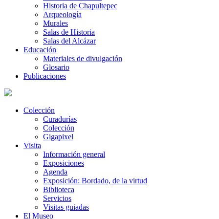
Historia de Chapultepec
Arqueología
Murales
Salas de Historia
Salas del Alcázar
Educación
Materiales de divulgación
Glosario
Publicaciones
Colección
Curadurías
Colección
Gigapixel
Visita
Información general
Exposiciones
Agenda
Exposición: Bordado, de la virtud
Biblioteca
Servicios
Visitas guiadas
El Museo