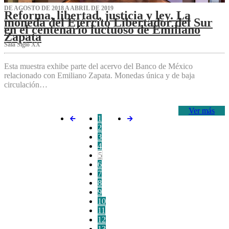
DE AGOSTO DE 2018 A ABRIL DE 2019
Reforma, libertad, justicia y ley. La
moneda del Ejército Libertador del Sur
en el centenario luctuoso de Emiliano
Zapata
Sala Siglo XX
Esta muestra exhibe parte del acervo del Banco de México
relacionado con Emiliano Zapata. Monedas única y de baja
circulación…
Ver más
1
2
3
4
5
6
7
8
9
10
11
12
13