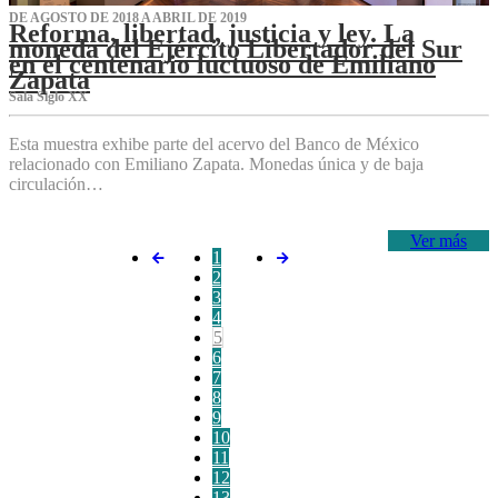
DE AGOSTO DE 2018 A ABRIL DE 2019
Reforma, libertad, justicia y ley. La
moneda del Ejército Libertador del Sur
en el centenario luctuoso de Emiliano
Zapata
Sala Siglo XX
Esta muestra exhibe parte del acervo del Banco de México
relacionado con Emiliano Zapata. Monedas única y de baja
circulación…
Ver más
1
2
3
4
5
6
7
8
9
10
11
12
13