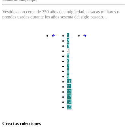
Vestidos con cerca de 250 años de antigüedad, casacas militares o
prendas usadas durante los años sesenta del siglo pasado…
1
2
3
4
5
6
7
8
9
10
11
12
13
14
15
Crea tus colecciones