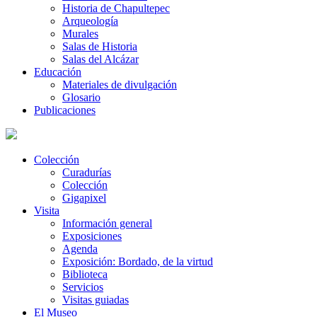
Historia de Chapultepec
Arqueología
Murales
Salas de Historia
Salas del Alcázar
Educación
Materiales de divulgación
Glosario
Publicaciones
Colección
Curadurías
Colección
Gigapixel
Visita
Información general
Exposiciones
Agenda
Exposición: Bordado, de la virtud
Biblioteca
Servicios
Visitas guiadas
El Museo