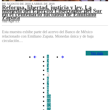
DE AGOSTO DE 2018 A ABRIL DE 2019
Reforma, libertad, justicia y ley. La
moneda del Ejército Libertador del Sur
en el centenario luctuoso de Emiliano
Zapata
Sala Siglo XX
Esta muestra exhibe parte del acervo del Banco de México
relacionado con Emiliano Zapata. Monedas única y de baja
circulación…
Ver más
1
2
3
4
5
6
7
8
9
10
11
12
13