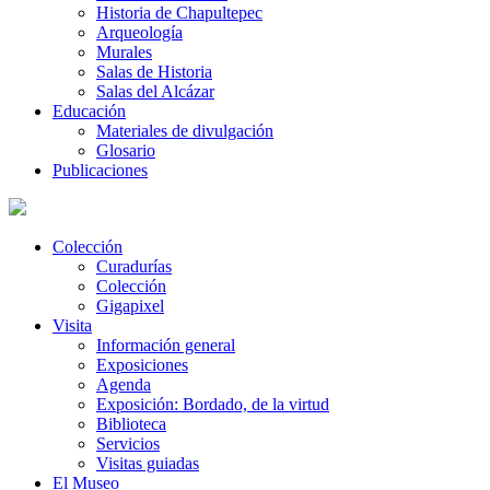
Historia de Chapultepec
Arqueología
Murales
Salas de Historia
Salas del Alcázar
Educación
Materiales de divulgación
Glosario
Publicaciones
Colección
Curadurías
Colección
Gigapixel
Visita
Información general
Exposiciones
Agenda
Exposición: Bordado, de la virtud
Biblioteca
Servicios
Visitas guiadas
El Museo