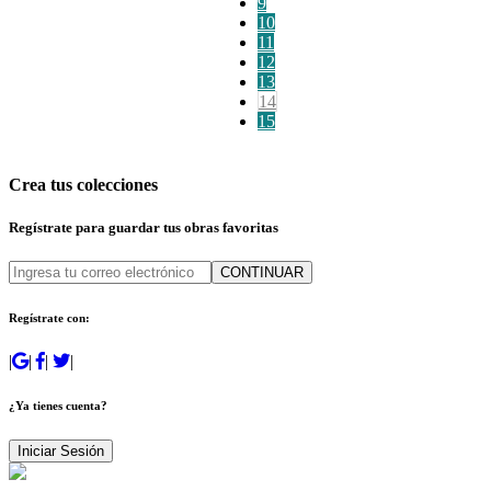
9
10
11
12
13
14
15
Crea tus colecciones
Regístrate para guardar tus obras favoritas
CONTINUAR
Regístrate con:
|
|
|
|
¿Ya tienes cuenta?
Iniciar Sesión