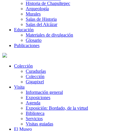
Historia de Chapultepec
Arqueología
Murales
Salas de Historia
Salas del Alcázar
Educación
Materiales de divulgación
Glosario
Publicaciones
Colección
Curadurías
Colección
Gigapixel
Visita
Información general
Exposiciones
Agenda
Exposición: Bordado, de la virtud
Biblioteca
Servicios
Visitas guiadas
El Museo