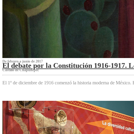
De febrero a junio de 2017
El debate por la Constitución 1916-1917. 
Castillo de Chapultepec
El 1º de diciembre de 1916 comenzó la historia moderna de México. Es