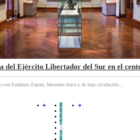
da del Ejército Libertador del Sur en el cen
do con Emiliano Zapata. Monedas única y de baja circulación…
1
2
3
4
5
6
7