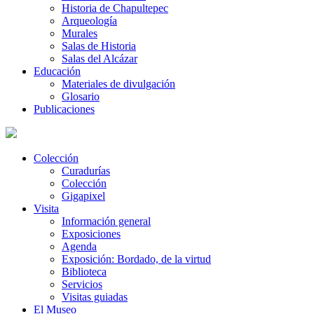
Historia de Chapultepec
Arqueología
Murales
Salas de Historia
Salas del Alcázar
Educación
Materiales de divulgación
Glosario
Publicaciones
Colección
Curadurías
Colección
Gigapixel
Visita
Información general
Exposiciones
Agenda
Exposición: Bordado, de la virtud
Biblioteca
Servicios
Visitas guiadas
El Museo