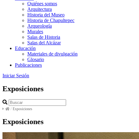
Quiénes somos
Arquitectura
Historia del Museo
Historia de Chapultepec
Arqueología
Murales
Salas de Historia
Salas del Alcázar
Educación
Materiales de divulgación
Glosario
Publicaciones
Iniciar Sesión
Exposiciones
/
Exposiciones
Exposiciones