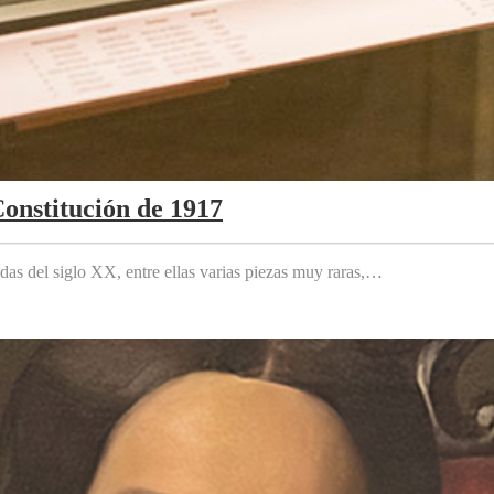
Constitución de 1917
das del siglo XX, entre ellas varias piezas muy raras,…