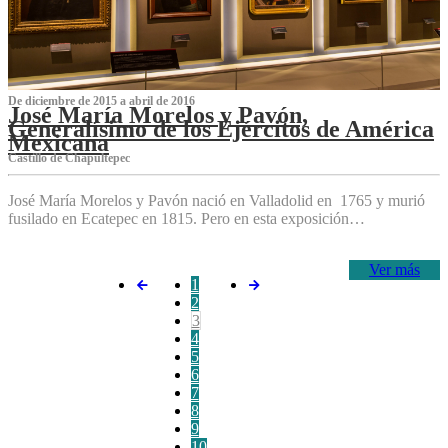
De diciembre de 2015 a abril de 2016
José María Morelos y Pavón,
Generalísimo de los Ejércitos de América
Mexicana
C‌astillo de Chapultepec
José María Morelos y Pavón nació en Valladolid en 1765 y murió
fusilado en Ecatepec en 1815. Pero en esta exposición…
Ver más
1
2
3
4
5
6
7
8
9
10