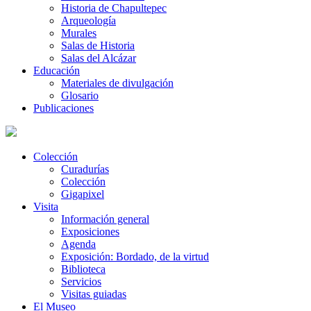
Historia de Chapultepec
Arqueología
Murales
Salas de Historia
Salas del Alcázar
Educación
Materiales de divulgación
Glosario
Publicaciones
Colección
Curadurías
Colección
Gigapixel
Visita
Información general
Exposiciones
Agenda
Exposición: Bordado, de la virtud
Biblioteca
Servicios
Visitas guiadas
El Museo