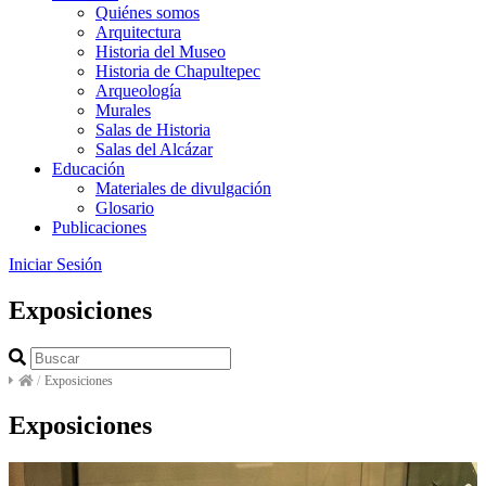
Quiénes somos
Arquitectura
Historia del Museo
Historia de Chapultepec
Arqueología
Murales
Salas de Historia
Salas del Alcázar
Educación
Materiales de divulgación
Glosario
Publicaciones
Iniciar Sesión
Exposiciones
/
Exposiciones
Exposiciones