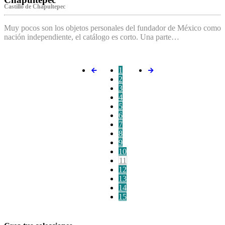
Castillo de Chapultepec
Muy pocos son los objetos personales del fundador de México como
nación independiente, el catálogo es corto. Una parte…
1
2
3
4
5
6
7
8
9
10
11
12
13
14
15