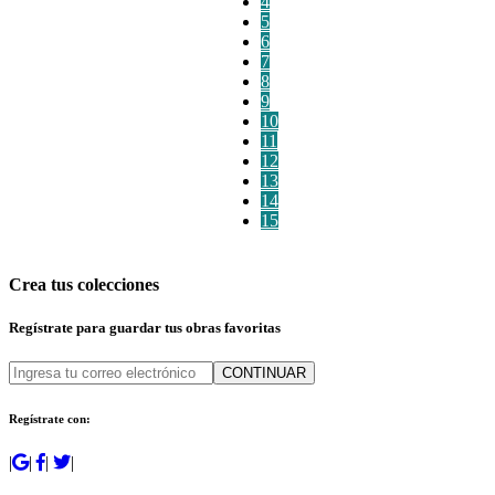
4
5
6
7
8
9
10
11
12
13
14
15
Crea tus colecciones
Regístrate para guardar tus obras favoritas
CONTINUAR
Regístrate con:
|
|
|
|