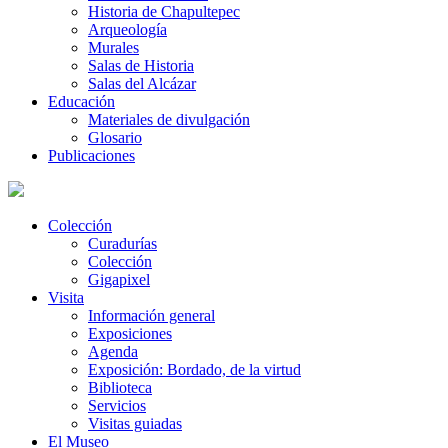
Historia de Chapultepec
Arqueología
Murales
Salas de Historia
Salas del Alcázar
Educación
Materiales de divulgación
Glosario
Publicaciones
Colección
Curadurías
Colección
Gigapixel
Visita
Información general
Exposiciones
Agenda
Exposición: Bordado, de la virtud
Biblioteca
Servicios
Visitas guiadas
El Museo