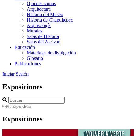
Quiénes somos
Arquitectura
Historia del Museo
Historia de Chapultepec
Arqueología
Murales
Salas de Historia
Salas del Alcázar
Educación
Materiales de divulgación
Glosario
Publicaciones
Iniciar Sesión
Exposiciones
/
Exposiciones
Exposiciones