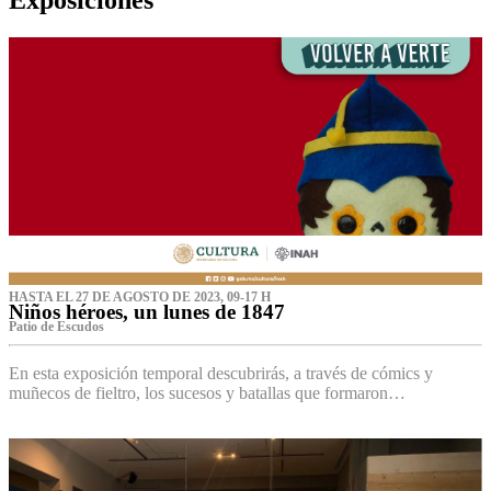
HASTA EL 27 DE AGOSTO DE 2023, 09-17 H
Niños héroes, un lunes de 1847
Patio de Escudos
En esta exposición temporal descubrirás, a través de cómics y
muñecos de fieltro, los sucesos y batallas que formaron…