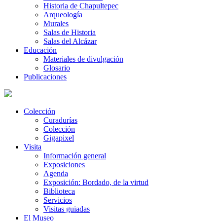
Historia de Chapultepec
Arqueología
Murales
Salas de Historia
Salas del Alcázar
Educación
Materiales de divulgación
Glosario
Publicaciones
Colección
Curadurías
Colección
Gigapixel
Visita
Información general
Exposiciones
Agenda
Exposición: Bordado, de la virtud
Biblioteca
Servicios
Visitas guiadas
El Museo