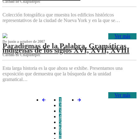
Castillo de Chapultepec
Colección fotográfica que muestra los edificios históricos
representativos de la ciudad de Nueva York y en la que se…
Ver más
De junio a octubre de 2007
Paradigmas de la Palabra. Gramáticas
indígenas de los siglos XVI, XVII, XVIII
Castillo de Chapultepec
Esta larga historia es la que ahora se exhibe. Presentamos una
exposición que demuestra que la búsqueda de la unidad
gramatical…
Ver más
1
2
3
4
5
6
7
8