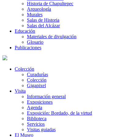
Historia de Chapultepec
Arqueología
Murales
Salas de Historia
Salas del Alcázar
Educación
Materiales de divulgación
Glosario
Publicaciones
Colección
Curadurías
Colección
Gigapixel
Visita
Información general
Exposiciones
Agenda
Exposición: Bordado, de la virtud
Biblioteca
Servicios
Visitas guiadas
El Museo