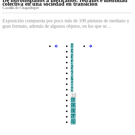
De novohispanos a mexicanos: retratos e identidad
colectiva en una sociedad en transición
Castillo de Chapultepec
Exposición compuesta por poco más de 100 pinturas de mediano y
gran formato, además de algunos objetos, en los que se…
1
2
3
4
5
6
7
8
9
10
11
12
13
14
15