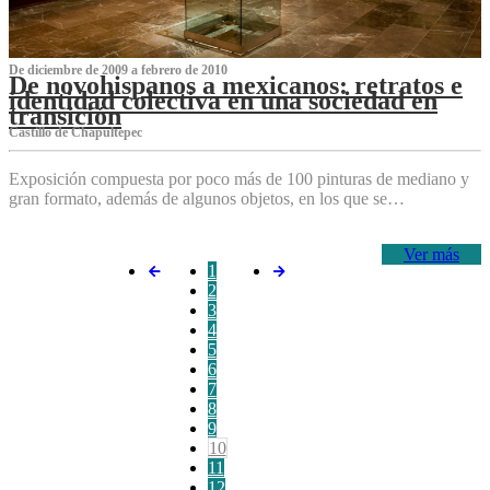
De diciembre de 2009 a febrero de 2010
De novohispanos a mexicanos: retratos e
identidad colectiva en una sociedad en
transición
Castillo de Chapultepec
Exposición compuesta por poco más de 100 pinturas de mediano y
gran formato, además de algunos objetos, en los que se…
Ver más
1
2
3
4
5
6
7
8
9
10
11
12