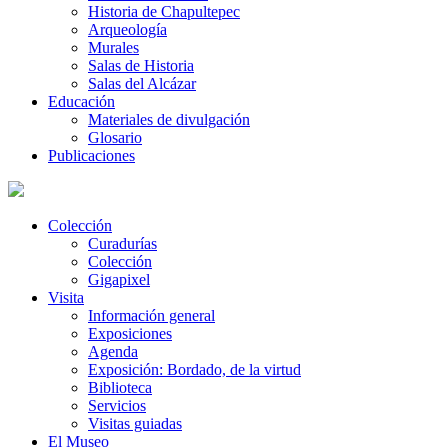
Historia de Chapultepec
Arqueología
Murales
Salas de Historia
Salas del Alcázar
Educación
Materiales de divulgación
Glosario
Publicaciones
Colección
Curadurías
Colección
Gigapixel
Visita
Información general
Exposiciones
Agenda
Exposición: Bordado, de la virtud
Biblioteca
Servicios
Visitas guiadas
El Museo