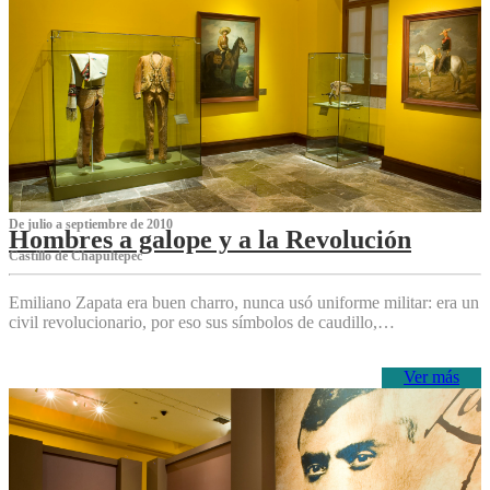
De julio a septiembre de 2010
Hombres a galope y a la Revolución
Castillo de Chapultepec
Emiliano Zapata era buen charro, nunca usó uniforme militar: era un
civil revolucionario, por eso sus símbolos de caudillo,…
Ver más