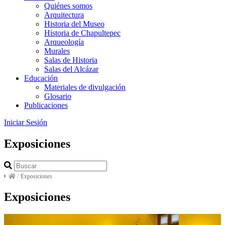
Quiénes somos
Arquitectura
Historia del Museo
Historia de Chapultepec
Arqueología
Murales
Salas de Historia
Salas del Alcázar
Educación
Materiales de divulgación
Glosario
Publicaciones
Iniciar Sesión
Exposiciones
/
Exposiciones
Exposiciones