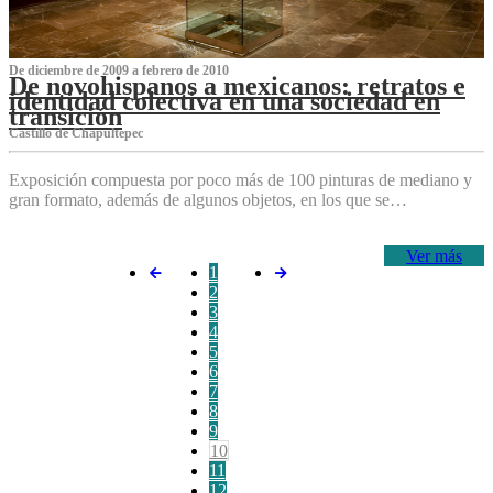
De diciembre de 2009 a febrero de 2010
De novohispanos a mexicanos: retratos e
identidad colectiva en una sociedad en
transición
Castillo de Chapultepec
Exposición compuesta por poco más de 100 pinturas de mediano y
gran formato, además de algunos objetos, en los que se…
Ver más
1
2
3
4
5
6
7
8
9
10
11
12