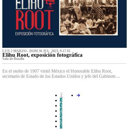
LUN 2 MARZO - DOM 30 JUL 2023, 9-17 H.
Elihu Root, exposición fotográfica
Sala de Batalla
En el otoño de 1907 visitó México el Honorable Elihu Root,
secretario de Estado de los Estados Unidos y jefe del Gabinete…
1
2
3
4
5
6
7