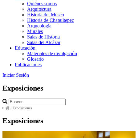
Quiénes somos
Arquitectura
Historia del Museo
Historia de Chapultepec
Arqueología
Murales
Salas de Historia
Salas del Alcázar
Educación
Materiales de divulgación
Glosario
Publicaciones
Iniciar Sesión
Exposiciones
/
Exposiciones
Exposiciones