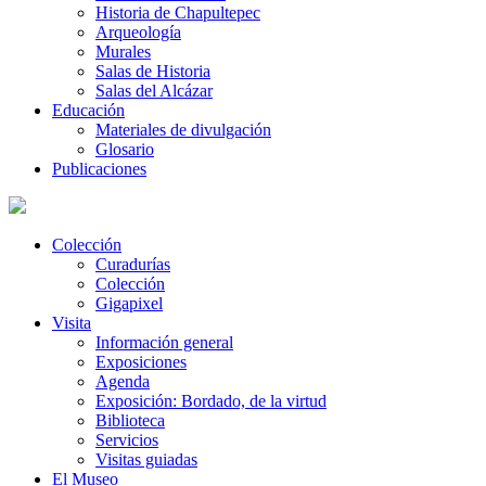
Historia de Chapultepec
Arqueología
Murales
Salas de Historia
Salas del Alcázar
Educación
Materiales de divulgación
Glosario
Publicaciones
Colección
Curadurías
Colección
Gigapixel
Visita
Información general
Exposiciones
Agenda
Exposición: Bordado, de la virtud
Biblioteca
Servicios
Visitas guiadas
El Museo