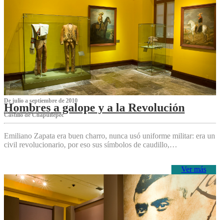
De julio a septiembre de 2010
Hombres a galope y a la Revolución
Castillo de Chapultepec
Emiliano Zapata era buen charro, nunca usó uniforme militar: era un
civil revolucionario, por eso sus símbolos de caudillo,…
Ver más