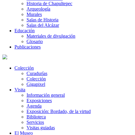
Historia de Chapultepec
Arqueología
Murales
Salas de Historia
Salas del Alcázar
Educación
Materiales de divulgación
Glosario
Publicaciones
Colección
Curadurías
Colección
Gigapixel
Visita
Información general
Exposiciones
Agenda
Exposición: Bordado, de la virtud
Biblioteca
Servicios
Visitas guiadas
El Museo