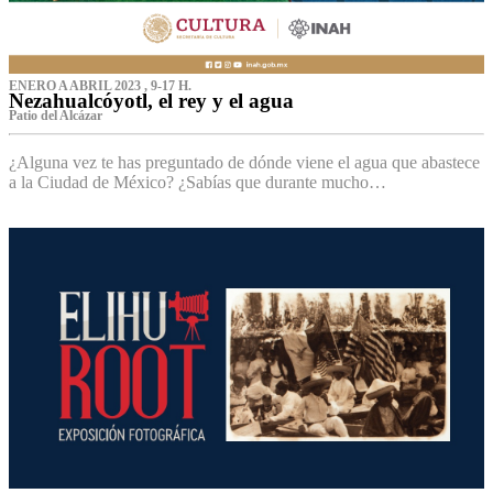
ENERO A ABRIL 2023 , 9-17 H.
Nezahualcóyotl, el rey y el agua
Patio del Alcázar
¿Alguna vez te has preguntado de dónde viene el agua que abastece
a la Ciudad de México? ¿Sabías que durante mucho…