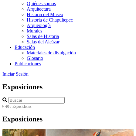
Quiénes somos
Arquitectura
Historia del Museo
Historia de Chapultepec
Arqueología
Murales
Salas de Historia
Salas del Alcázar
Educación
Materiales de divulgación
Glosario
Publicaciones
Iniciar Sesión
Exposiciones
/
Exposiciones
Exposiciones