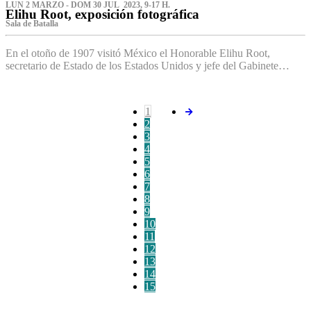
LUN 2 MARZO - DOM 30 JUL 2023, 9-17 H.
Elihu Root, exposición fotográfica
Sala de Batalla
En el otoño de 1907 visitó México el Honorable Elihu Root,
secretario de Estado de los Estados Unidos y jefe del Gabinete…
1
2
3
4
5
6
7
8
9
10
11
12
13
14
15