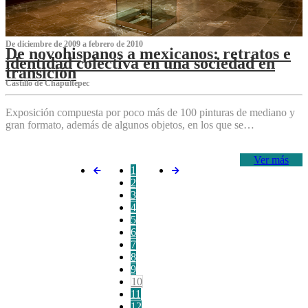
De diciembre de 2009 a febrero de 2010
De novohispanos a mexicanos: retratos e
identidad colectiva en una sociedad en
transición
Castillo de Chapultepec
Exposición compuesta por poco más de 100 pinturas de mediano y
gran formato, además de algunos objetos, en los que se…
Ver más
1
2
3
4
5
6
7
8
9
10
11
12