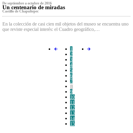
De septiembre a octubre de 2016
Un centenario de miradas
Castillo de Chapultepec
En la colección de casi cien mil objetos del museo se encuentra uno
que reviste especial interés: el Cuadro geográfico,…
1
2
3
4
5
6
7
8
9
10
11
12
13
14
15