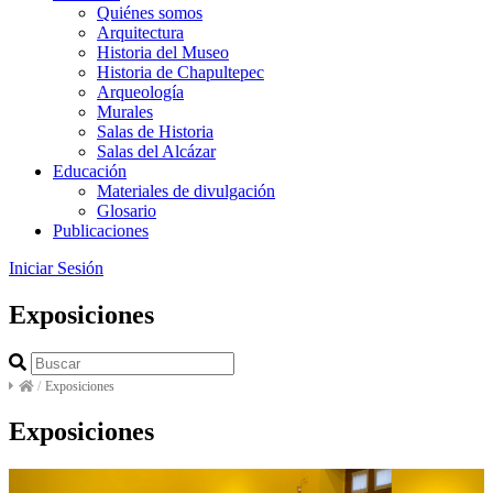
Quiénes somos
Arquitectura
Historia del Museo
Historia de Chapultepec
Arqueología
Murales
Salas de Historia
Salas del Alcázar
Educación
Materiales de divulgación
Glosario
Publicaciones
Iniciar Sesión
Exposiciones
/
Exposiciones
Exposiciones