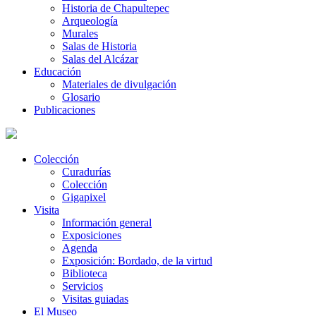
Historia de Chapultepec
Arqueología
Murales
Salas de Historia
Salas del Alcázar
Educación
Materiales de divulgación
Glosario
Publicaciones
Colección
Curadurías
Colección
Gigapixel
Visita
Información general
Exposiciones
Agenda
Exposición: Bordado, de la virtud
Biblioteca
Servicios
Visitas guiadas
El Museo