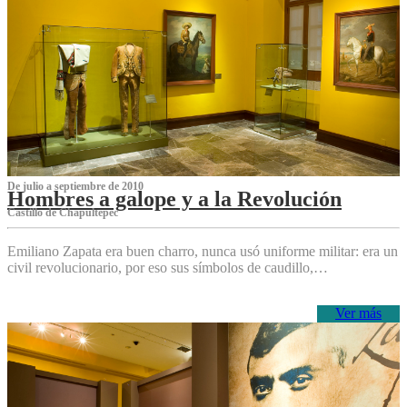
De julio a septiembre de 2010
Hombres a galope y a la Revolución
Castillo de Chapultepec
Emiliano Zapata era buen charro, nunca usó uniforme militar: era un
civil revolucionario, por eso sus símbolos de caudillo,…
Ver más