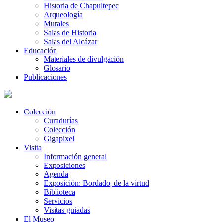
Historia de Chapultepec
Arqueología
Murales
Salas de Historia
Salas del Alcázar
Educación
Materiales de divulgación
Glosario
Publicaciones
Colección
Curadurías
Colección
Gigapixel
Visita
Información general
Exposiciones
Agenda
Exposición: Bordado, de la virtud
Biblioteca
Servicios
Visitas guiadas
El Museo