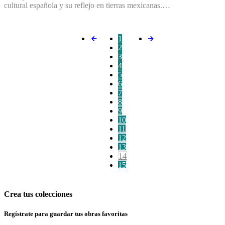
cultural española y su reflejo en tierras mexicanas.…
1
2
3
4
5
6
7
8
9
10
11
12
13
14
15
Crea tus colecciones
Regístrate para guardar tus obras favoritas