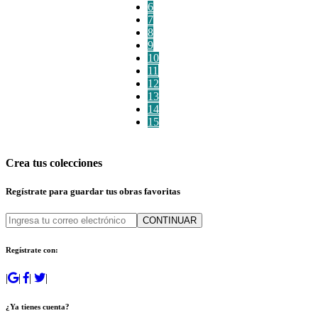
6
7
8
9
10
11
12
13
14
15
Crea tus colecciones
Regístrate para guardar tus obras favoritas
CONTINUAR
Regístrate con:
|
|
|
|
¿Ya tienes cuenta?