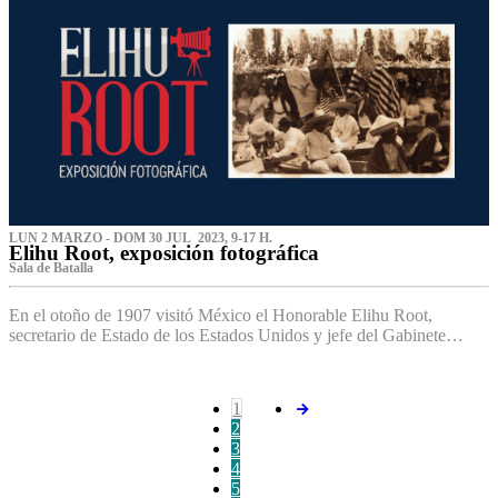
LUN 2 MARZO - DOM 30 JUL 2023, 9-17 H.
Elihu Root, exposición fotográfica
Sala de Batalla
En el otoño de 1907 visitó México el Honorable Elihu Root,
secretario de Estado de los Estados Unidos y jefe del Gabinete…
1
2
3
4
5