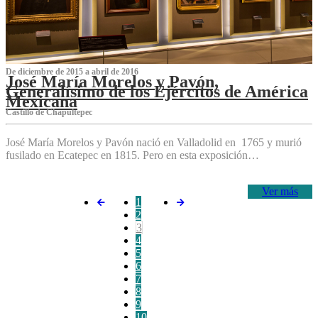
De diciembre de 2015 a abril de 2016
José María Morelos y Pavón,
Generalísimo de los Ejércitos de América
Mexicana
C‌astillo de Chapultepec
José María Morelos y Pavón nació en Valladolid en 1765 y murió
fusilado en Ecatepec en 1815. Pero en esta exposición…
Ver más
1
2
3
4
5
6
7
8
9
10