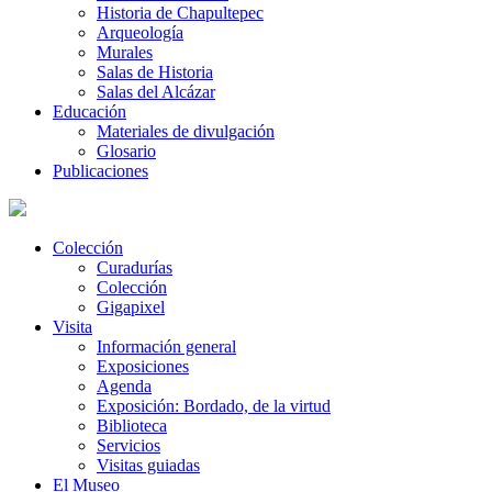
Historia de Chapultepec
Arqueología
Murales
Salas de Historia
Salas del Alcázar
Educación
Materiales de divulgación
Glosario
Publicaciones
Colección
Curadurías
Colección
Gigapixel
Visita
Información general
Exposiciones
Agenda
Exposición: Bordado, de la virtud
Biblioteca
Servicios
Visitas guiadas
El Museo