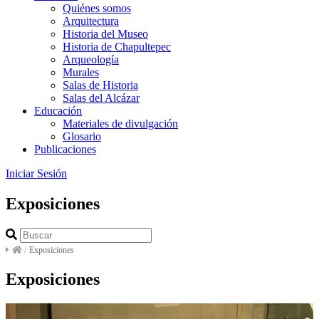
Quiénes somos
Arquitectura
Historia del Museo
Historia de Chapultepec
Arqueología
Murales
Salas de Historia
Salas del Alcázar
Educación
Materiales de divulgación
Glosario
Publicaciones
Iniciar Sesión
Exposiciones
/
Exposiciones
Exposiciones