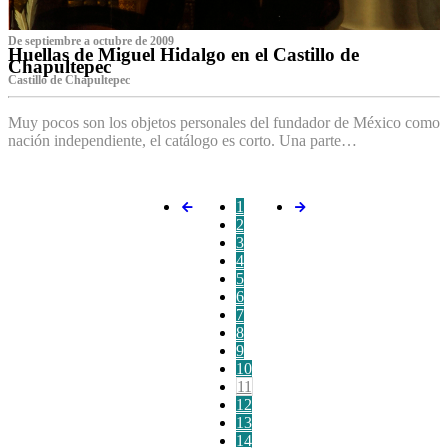
De septiembre a octubre de 2009
Huellas de Miguel Hidalgo en el Castillo de
Chapultepec
Castillo de Chapultepec
Muy pocos son los objetos personales del fundador de México como
nación independiente, el catálogo es corto. Una parte…
1
2
3
4
5
6
7
8
9
10
11
12
13
14