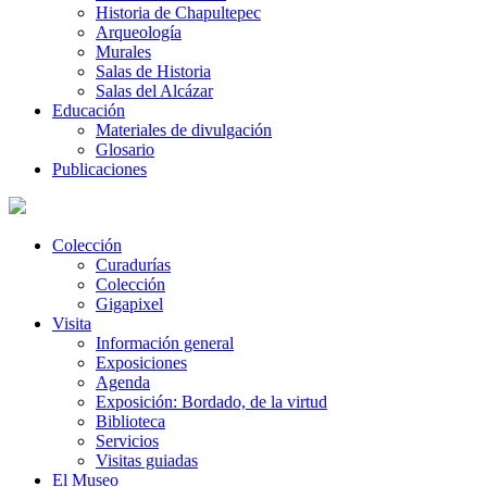
Historia de Chapultepec
Arqueología
Murales
Salas de Historia
Salas del Alcázar
Educación
Materiales de divulgación
Glosario
Publicaciones
Colección
Curadurías
Colección
Gigapixel
Visita
Información general
Exposiciones
Agenda
Exposición: Bordado, de la virtud
Biblioteca
Servicios
Visitas guiadas
El Museo