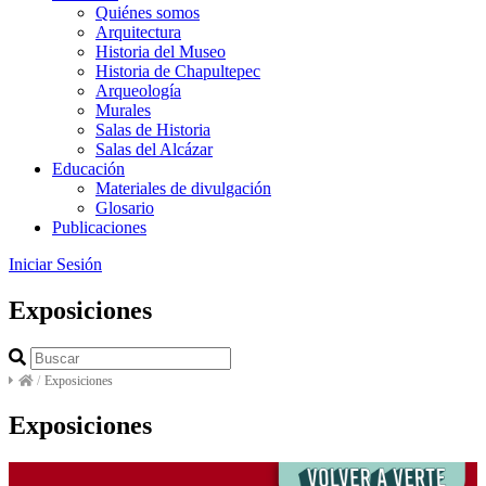
Quiénes somos
Arquitectura
Historia del Museo
Historia de Chapultepec
Arqueología
Murales
Salas de Historia
Salas del Alcázar
Educación
Materiales de divulgación
Glosario
Publicaciones
Iniciar Sesión
Exposiciones
/
Exposiciones
Exposiciones