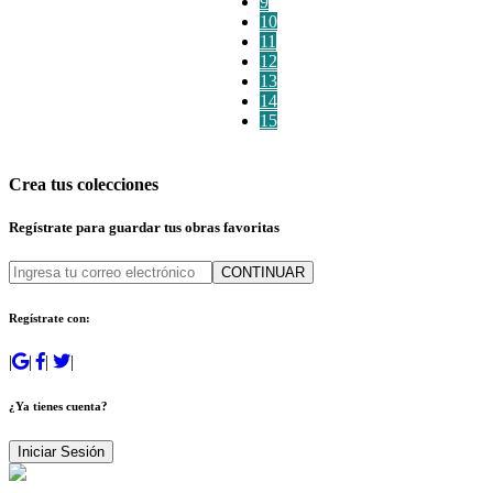
9
10
11
12
13
14
15
Crea tus colecciones
Regístrate para guardar tus obras favoritas
CONTINUAR
Regístrate con:
|
|
|
|
¿Ya tienes cuenta?
Iniciar Sesión