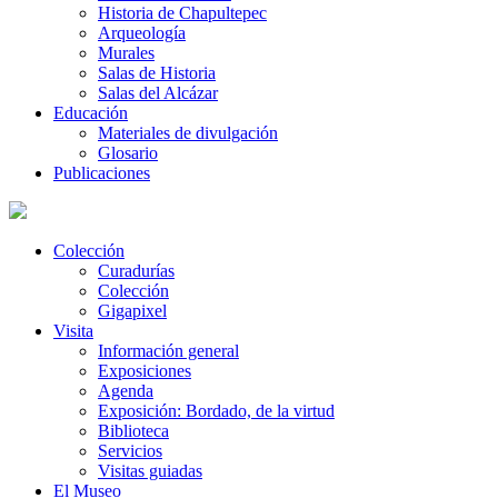
Historia de Chapultepec
Arqueología
Murales
Salas de Historia
Salas del Alcázar
Educación
Materiales de divulgación
Glosario
Publicaciones
Colección
Curadurías
Colección
Gigapixel
Visita
Información general
Exposiciones
Agenda
Exposición: Bordado, de la virtud
Biblioteca
Servicios
Visitas guiadas
El Museo